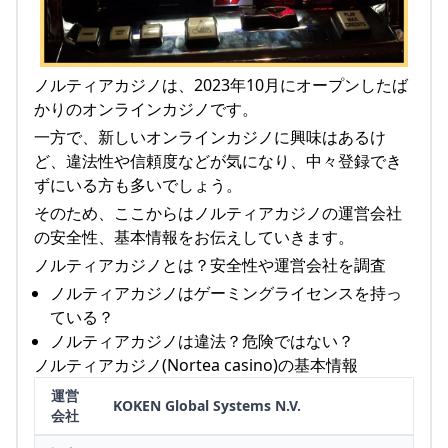
ノルティアカジノは、2023年10月にオープンしたば
かりのオンラインカジノです。
一方で、新しいオンラインカジノに興味はあるけ
ど、違法性や信頼度などが気になり、中々登録でき
ずにいる方も多いでしょう。
そのため、ここからはノルティアカジノの運営会社
の安全性、基本情報をお伝えしていきます。
ノルティアカジノとは？安全性や運営会社を調査
ノルティアカジノはゲーミングライセンスを持っ
ている？
ノルティアカジノは違法？危険ではない？
ノルティアカジノ(Nortea casino)の基本情報
運営
KOKEN Global Systems N.V.
会社