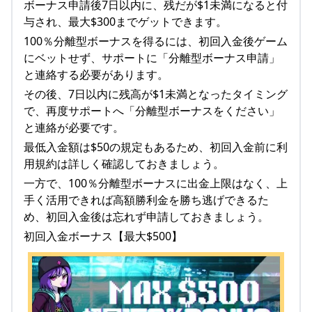
ボーナス申請後7日以内に、残だが$1未満になると付
与され、最大$300までゲットできます。
100％分離型ボーナスを得るには、初回入金後ゲーム
にベットせず、サポートに「分離型ボーナス申請」
と連絡する必要があります。
その後、7日以内に残高が$1未満となったタイミング
で、再度サポートへ「分離型ボーナスをください」
と連絡が必要です。
最低入金額は$50の規定もあるため、初回入金前に利
用規約は詳しく確認しておきましょう。
一方で、100％分離型ボーナスに出金上限はなく、上
手く活用できれば高額勝利金を勝ち逃げできるた
め、初回入金後は忘れず申請しておきましょう。
初回入金ボーナス【最大$500】