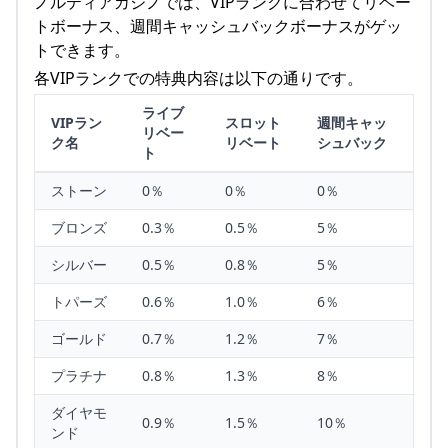
ノルティアカジノでは、VIPランクに合わせてリベー
トボーナス、週間キャッシュバックボーナスがゲッ
トできます。
各VIPランクでの特典内容は以下の通りです。
ライブ
VIPラン
スロット
週間キャッ
リベー
ク名
リベート
シュバック
ト
ストーン
0％
0％
0％
ブロンズ
0.3％
0.5％
5％
シルバー
0.5％
0.8％
5％
トパーズ
0.6％
1.0％
6％
ゴールド
0.7％
1.2％
7％
プラチナ
0.8％
1.3％
8％
ダイヤモ
0.9％
1.5％
10％
ンド