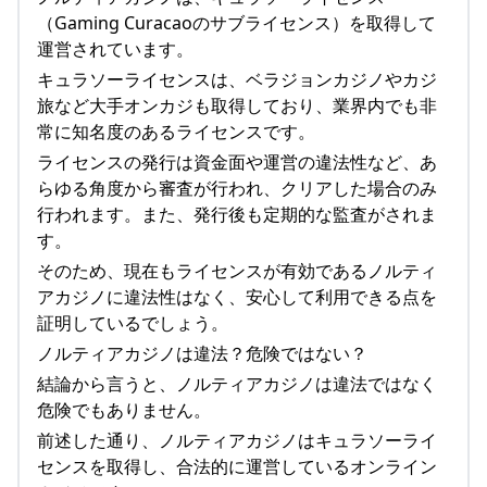
（Gaming Curacaoのサブライセンス）を取得して
運営されています。
キュラソーライセンスは、ベラジョンカジノやカジ
旅など大手オンカジも取得しており、業界内でも非
常に知名度のあるライセンスです。
ライセンスの発行は資金面や運営の違法性など、あ
らゆる角度から審査が行われ、クリアした場合のみ
行われます。また、発行後も定期的な監査がされま
す。
そのため、現在もライセンスが有効であるノルティ
アカジノに違法性はなく、安心して利用できる点を
証明しているでしょう。
ノルティアカジノは違法？危険ではない？
結論から言うと、ノルティアカジノは違法ではなく
危険でもありません。
前述した通り、ノルティアカジノはキュラソーライ
センスを取得し、合法的に運営しているオンライン