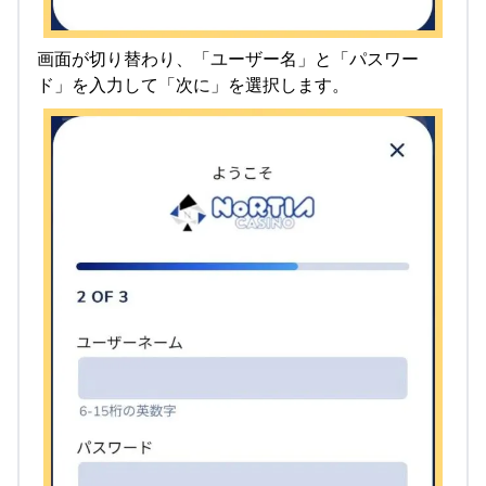
画面が切り替わり、「ユーザー名」と「パスワー
ド」を入力して「次に」を選択します。