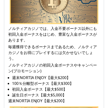
ノルティアカジノでは、入金不要ボーナス以外にも
初回入金ボーナスをはじめ、豊富な入金ボーナスが
あります。
毎週獲得できるボーナスまであるため、ノルティア
カジノをお得にプレイするには欠かせないでしょ
う。
ノルティアカジノの初回入金ボーナスやキャンペー
ン(プロモーション)
週末NORTIA ENJOY【最大$200】
100％分離型ボーナス【最大$300】
初回入金ボーナス【最大$500】
誕生日ボーナス【最大$5,000】
週末NORTIA ENJOY【最大$200】