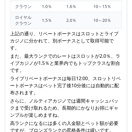
クラウン
1.0％
1.6％
10～15％
ロイヤル
1.5％
2.0％
10～20％
クラウン
上記の通り、リベートボーナスはスロットとライブ
カジノに分かれて、別ボーナスとして取得可能で
す。
また、最大ランクでのレートはスロットが2.0％、ラ
イブカジノが1.5％と業界内でもトップクラスな割合
です。
ライブリベートボーナスは毎日12:00、スロットリベ
ートボーナスはベット完了後10分後には自動的に配
布されます。
さらに、ノルティアカジノでは週間キャッシュバッ
クまで受け取れるため、長期的にかなりお得にギャ
ンブルが楽しめますね。
高ランクになるには多くの入金額とベット額が必要
ですが、ブロンズランクの昇格条件は緩いです。