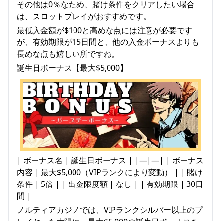
その他は0％なため、賭け条件をクリアしたい場合
は、スロットプレイがおすすめです。
最低入金額が$100と高めな点には注意が必要です
が、有効期限が15日間と、他の入金ボーナスよりも
長めな点も嬉しい所ですね。
誕生日ボーナス【最大$5,000】
| ボーナス名 | 誕生日ボーナス | |—|—| | ボーナス
内容 | 最大$5,000（VIPランクにより変動） | | 賭け
条件 | 5倍 | | 出金限度額 | なし | | 有効期限 | 30日
間 |
ノルティアカジノでは、VIPランクシルバー以上のプ