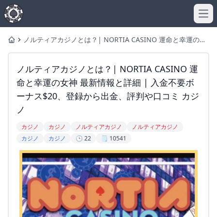
Ope
ノルティアカジノとは？| NORTIA CASINO 運命と幸運の女
Home
神 最新情報と詳細 | 入金不要ボーナス$20、登録から出金、
評判や口コミ カジノ
ノルティアカジノとは？| NORTIA CASINO 運
命と幸運の女神 最新情報と詳細 | 入金不要ボ
ーナス$20、登録から出金、評判や口コミ カジ
ノ
カジノ
カジノ
ノルティアカジノ
ノルティアカジノ
カジノ
カジノ
🕒 22
🗒️ 10541