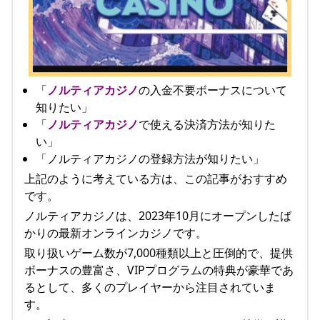
「
ノルティア
カジノ
の入金不要ボーナスについて
知りたい」
「
ノルティアカジノ
で使える決済方法が知りた
い」
「ノルティアカジノの登録方法が知りたい」
上記のように考えている方は、この記事がおすすめ
です。
ノルティアカジノは、2023年10月にオープンしたば
かりの最新オンラインカジノです。
取り扱いゲーム数が7,000種類以上と圧倒的で、提供
ボーナスの豊富さ、VIPプログラムの特典が豪華であ
るとして、多くのプレイヤーから注目されていま
す。