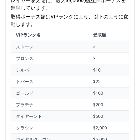
レイヤーを太陽に、最大$5,000の誕生日ボーナスを
進呈しています。
取得ボーナス額はVIPランクにより、以下のように変
動します。
VIPランク名
受取額
ストーン
×
ブロンズ
×
シルバー
$10
トパーズ
$25
ゴールド
$100
プラチナ
$200
ダイヤモンド
$500
クラウン
$2,000
ロイヤルクラウン
$5,000