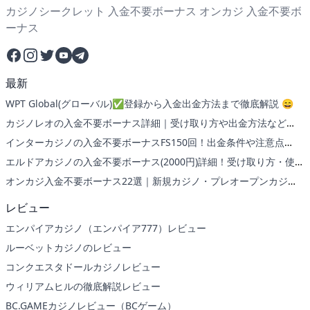
カジノシークレット 入金不要ボーナス オンカジ 入金不要ボ
ーナス
Facebook
Instagram
Twitter
YouTube
Telegram
最新
WPT Global(グローバル)✅登録から入金出金方法まで徹底解説 😄
カジノレオの入金不要ボーナス詳細｜受け取り方や出金方法など
【賭け条件なし】
インターカジノの入金不要ボーナスFS150回！出金条件や注意点
【2024年最新】
エルドアカジノの入金不要ボーナス(2000円)詳細！受け取り方・使い
方も紹介
オンカジ入金不要ボーナス22選｜新規カジノ・プレオープンカジノ
も紹介
レビュー
エンパイアカジノ（エンパイア777）レビュー
ルーベットカジノのレビュー
コンクエスタドールカジノレビュー
ウィリアムヒルの徹底解説レビュー
BC.GAMEカジノレビュー（BCゲーム）