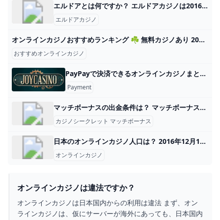
エルドアとは何ですか？ エルドアカジノは2016年に開設されたオンラインカジノです。 豊富なゲーム数や入出金の早さなど魅力が多く非常に人気を集めています。Jun 4, 2024
エルドアカジノ
オンラインカジノおすすめランキング ☘️ 無料カジノあり 2024年 オンラインカジノを人気順に40以上まとめて紹介 ⭐️ 2023年のおすすめオンカジとボーナス ✅ オンラインカジノに必要な情報を凝縮！カジノを勝って
おすすめオンラインカジノ
PayPayで決済できるオンラインカジノまとめ 近年、キャッシュレス決済の普及に伴い、オンラインカジノでも多様な決済手段が利用可能となっています。 その中でも、PayPayは日本国内で広く利
Payment
マッチボーナスの出金条件は？ マッチボーナスを使用して勝利した金額を出金するためには出金前に該当ボーナスを全額使い切る(＝マッチボーナスに付帯する出金条件1倍)必要があり
カジノシークレット マッチボーナス
日本のオンラインカジノ人口は？ 2016年12月15日に「特定複合観光施設区域の整備の推進に関する法律」（IR推進法）が成立した。 2018年7月20日に「特定複合観光施設区
オンラインカジノ
オンラインカジノは違法ですか？
オンラインカジノは日本国内からの利用は違法 まず、オン
ラインカジノは、仮にサーバーが海外にあっても、日本国内