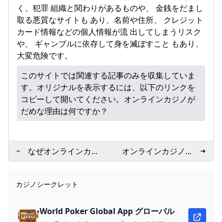
く、犯罪 組織と関わりがあるものや、 金銭をだまし
取る悪質なサイトも あり、名前や住所、 クレジット
カード情報などの個人情報が流 出してしまうリスク
や、 ギャンブルに依存して身を滅ぼすこと もあり、
大変危険です。
このサイトでは関連する記事のみを収集していま
す。オリジナルを表示するには、以下のリンクを
コピーして開いてください。
オンラインカジノが
だめな理由は何ですか？
なぜオンラインカジ
オンラインカジノは
ノはダメなのでしょ
違法ですか？
うか？
カジノシークレット
World Poker Global App グローバル