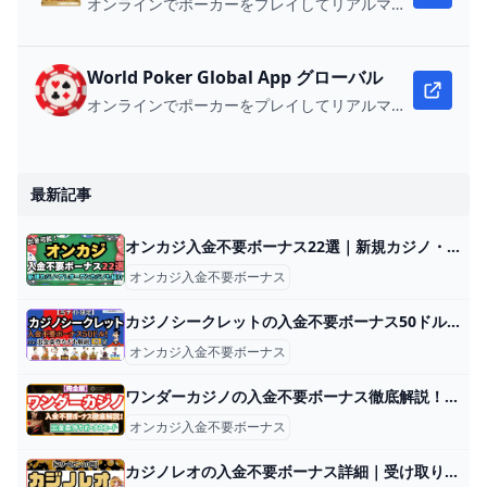
オンラインでポーカーをプレイしてリアルマネーを獲得しよう。
World Poker Global App グローバル
オンラインでポーカーをプレイしてリアルマネーを獲得しよう。
最新記事
オンカジ入金不要ボーナス22選｜新規カジノ・プレオープンカジノも紹介 オンラインカジノことオンカジを無料で体験・遊べる入金不要ボーナス。オンカジが提供する入金不要ボーナスでお得に遊びたいと、以下のように考えてい
オンカジ入金不要ボーナス
カジノシークレットの入金不要ボーナス50ドル！出金条件なども解説【当サイト限定】 カジノシークレットは2018年7月に設立したオンラインカジノで、人気を集めています。日本語にも対応しており、日本人でも使いやすいのが魅力です
オンカジ入金不要ボーナス
ワンダーカジノの入金不要ボーナス徹底解説！出金条件やボーナスコード ワンダーカジノでは、新規登録後にボーナスコードを入力するのみで30ドルがもらえます。 しかし、ボーナスの利用条件や受け取り方法など、次のような
オンカジ入金不要ボーナス
カジノレオの入金不要ボーナス詳細｜受け取り方や出金方法など【賭け条件なし】 カジノレオで受け取れる入金不要ボーナスは？ 入金不要ボーナスの受け取り方は？ 入金不要ボーナスの出金方法は？ このように気になっている方もいるでし