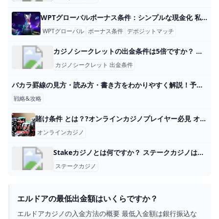
WPTグローバルボーナス条件：シンプルな現金化 私は、仲間のポーカー愛好家、マイク・オネルです。あなたは現在、WPT Globalをトロールしており、間違いなく、バンクロールを強化するのに役
WPTグローバル
ボーナス条件
デポジットマッチ
カジノシークレットの出金条件は5倍ですか？ 例えば$100入金した場合、入金額$100 × 出金条件5倍 = $500ベットすると出金可能になります。 入金額の5倍の出金条件を達成すれば、いつで
カジノシークレット 出金条件
バカラ罫線の見方・読み方・書き方をわかりやすく解説！予測アプリやツールも紹介！ 戦略&攻略 バカラはカジノゲームの中でも人気が高いですが、運だけに頼っては勝てません。勝敗を的確に予測して有利な状況を作り出すためには、バカラ攻略に欠か
戦略&攻略
賭け条件 とは？?️オンラインカジノプレイヤー必見 オンラインカジノで遊ぶ際に、“賭け条件が適用されます”とか、“賭け条件は40倍だからちょっと難しいかも”と記載されているのを見たことがある人
オンラインカジノ
Stakeカジノとは何ですか？ ステークカジノは、出金額の限度額ナシ＆業界イチのVIPプログラムが人気の仮想通貨オンラインカジノです。 累計ベット額を満たせばレベルアップ、さ
ステークカジノ
エルドアの最低出金額はいくらですか？
エルドアカジノの入金方法の概要 最低入金額は銀行振込な