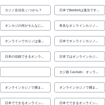
カジノ合法化 いつから？
日本でBeebetは違法ですか？
Notifications
Notifications
オンカジの何がそんなにいいの？
有名なオンラインカジノはどこですか？
Notifications
Notifications
オンラインでカジノは違法ですか？
日本でオンラインカジノはできますか？
Notifications
Notifications
日本の信頼できるオンラインカジノは？
日本ではオンラインカジノはだめですか？
Notifications
Notifications
カジ旅 Casitabi - オンラインカジノカジ旅
Notifications
Notifications
オンラインカジノで捕まる理由は何ですか？
オンラインカジノで捕まる理由は何ですか？
Notifications
Notifications
日本でできるオンラインカジノは？
日本でできるオンラインカジノは？
Notifications
Notifications