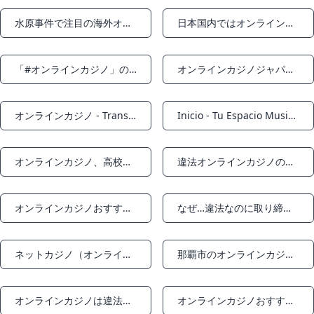
水原事件で注目の海外オンラインカジノ問題 日本の被害や実情、依存について聞いてみた - 社会 : 日刊スポーツ
日本国内ではオンラインカジノに接続して賭博を行うことは犯罪です! 消費者庁
Notifications
Notifications
「#オンラインカジノ」の人気タグ記事一覧｜note ――つくる、つながる、とどける。
オンラインカジノジャパン｜最新オンカジの入金不要ボーナス比較ランキング＆ニュース満載
Notifications
Notifications
オンラインカジノ - Translation into English - examples Japanese Reverso Context
Inicio - Tu Espacio Musical
Notifications
Notifications
オンラインカジノ、高校生にも広がる危険な実態 教育が重要、「ギャンブル依存症」の教員も多い（東洋経済education×ICT） - Yahoo!ニュース
違法オンラインカジノの闇 依存症や借金トラブル - NHK クローズアップ現代 全記録
Notifications
Notifications
オンラインカジノおすすめランキング2024!人気サイトを徹底比較
なぜ…違法なのに取り締まれない！？ オンラインカジノ 専門家に聞く - クローズアップ現代 - NHK
Notifications
Notifications
ネットカジノ（オンラインカジノ）の違法性について元検事の弁護士が詳しく解説 上原総合法律事務所（新宿・横浜）
那覇市のオンラインカジノ店摘発 700人分の顧客名簿を押収 賭博疑いで経営者ら逮捕 沖縄タイムス＋プラス
Notifications
Notifications
オンラインカジノは違法です（法的議論の整理）｜三宅法律事務所
オンラインカジノおすすめランキング｜2024年10月版｜徹底比較
Notifications
Notifications