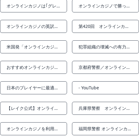
オンラインカジノは｢グレー｣ではなく｢完全に違法｣…気軽なギャンブル遊びに潜む｢高すぎる代償｣ ｢否認すれば不起訴になる｣はもう古い (2ページ目) PRESIDENT Online（プレジデントオンライン）
オンラインカジノで勝ったときの税金はどれくらい？計算方法や税金対策も紹介【確定申告】 みんなの税理士相談所【公式】 あなたに最適の税理士をご紹介
Notifications
Notifications
オンラインカジノの英訳｜英辞郎 on the WEB
第420回 オンラインカジノ利用の違法性 – 弁護士法人黒田法律事務所 黒田特許事務所
Notifications
Notifications
米国発「オンラインカジノ合法化」のインパクト ゲームジャーナリスト 新 清士 - 日本経済新聞
犯罪組織の壊滅への有力情報、最大１００万円…闇バイトやオンラインカジノの摘発を強化 : 読売新聞
Notifications
Notifications
おすすめオンラインカジノ最新ランキング＆最新ボーナス情報（2024）
京都府警察／オンラインカジノの利用は犯罪です！
Notifications
Notifications
日本のプレイヤーに最適なオンラインカジノ - スロット、テーブルゲームなど Pinnacle カジノ
- YouTube
Notifications
Notifications
【レイク公式】オンラインカジノに関する投資や勧誘など カードローン・キャッシングのレイク
兵庫県警察 オンラインカジノを利用した賭博は犯罪です！
Notifications
Notifications
オンラインカジノを利用した賭博は犯罪です！ 大阪府警本部
福岡県警察 オンラインカジノについて
Notifications
Notifications