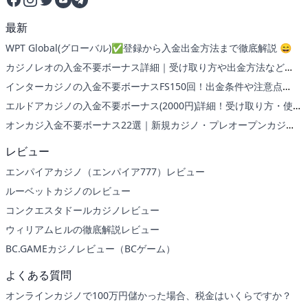
最新
WPT Global(グローバル)✅登録から入金出金方法まで徹底解説 😄
カジノレオの入金不要ボーナス詳細｜受け取り方や出金方法など
【賭け条件なし】
インターカジノの入金不要ボーナスFS150回！出金条件や注意点
【2024年最新】
エルドアカジノの入金不要ボーナス(2000円)詳細！受け取り方・使い
方も紹介
オンカジ入金不要ボーナス22選｜新規カジノ・プレオープンカジノ
も紹介
レビュー
エンパイアカジノ（エンパイア777）レビュー
ルーベットカジノのレビュー
コンクエスタドールカジノレビュー
ウィリアムヒルの徹底解説レビュー
BC.GAMEカジノレビュー（BCゲーム）
よくある質問
オンラインカジノで100万円儲かった場合、税金はいくらですか？