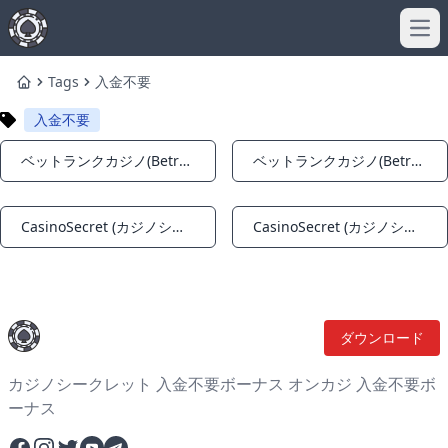
Ope
Tags
入金不要
Home
入金不要
ベットランクカジノ(Betrnk) 入金不要4000円で始める登録・入出金・ボーナス・評判の解説
ベットランクカジノ(Betrnk) 入金不要4000円で始める登録・入出金・ボーナス・評判の解説
Notifications
Notifications
CasinoSecret (カジノシークレット) 解説！口コミ調査🔍【💰$50ボーナス】登録方法・入出金方法 カジノシークレット💸
CasinoSecret (カジノシークレット) 解説！口コミ調査🔍【💰$50ボーナス】登録方法・入出金方法 カジノシークレット💸
Notifications
Notifications
ダウンロード
カジノシークレット 入金不要ボーナス オンカジ 入金不要ボ
ーナス
Facebook
Instagram
Twitter
YouTube
Telegram