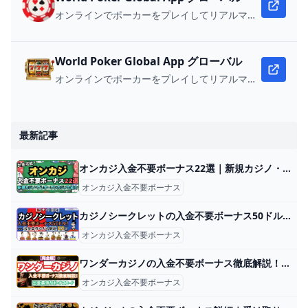
たに最適の税理士をご
オンラインでポーカーをプレイしてリアルマネーを獲得しよう。
紹介
World Poker Global App グローバル
オンラインでポーカーをプレイしてリアルマネーを獲得しよう。
最新記事
オンカジ入金不要ボーナス22選｜新規カジノ・プレオープンカジノも紹介 オンラインカジノことオンカジを無料で体験・遊べる入金不要ボーナス。オンカジが提供する入金不要ボーナスでお得に遊びたいと、以下のように考えてい
オンカジ入金不要ボーナス
カジノシークレットの入金不要ボーナス50ドル！出金条件なども解説【当サイト限定】 カジノシークレットは2018年7月に設立したオンラインカジノで、人気を集めています。日本語にも対応しており、日本人でも使いやすいのが魅力です
オンカジ入金不要ボーナス
ワンダーカジノの入金不要ボーナス徹底解説！出金条件やボーナスコード ワンダーカジノでは、新規登録後にボーナスコードを入力するのみで30ドルがもらえます。 しかし、ボーナスの利用条件や受け取り方法など、次のような
オンカジ入金不要ボーナス