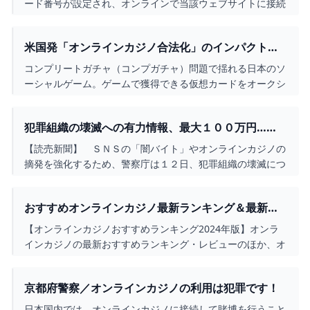
ード番号が設定され、オンラインで当該ウェブサイトに接続
し、その賭博活動および内容が一定の閉鎖性を備え、賭博に
参加した人とのみ連絡し、その他の民衆はそれら賭博のこと
米国発「オンラインカジノ合法化」のインパクト
を知る由がない場合、その他の人にとっては、閉鎖的で隠密
ゲームジャーナリスト 新 清士 - 日本経済新聞
な空間と同じであり、通常の場合において、このような方法
コンプリートガチャ（コンプガチャ）問題で揺れる日本のソ
により交換されるメッセージはプライバシー性を備えている
ーシャルゲーム。ゲームで獲得できる仮想カードをオークシ
ため、上述のような方法を利用してお金を賭けた場合、当該
ョン（競売）サイトなどを通じて現金化できるリアルマネー
内容または活動が他人に知られることはないため、なお公開
トレード（RMT）問題や、どこまで射幸性が許されるのか
性を備えず、『公共の場所』または『公衆が出入りできる場
犯罪組織の壊滅への有力情報、最大１００万円…闇
という課題が突きつけられている。一方、米国ではまったく
所』で賭博したとは認め難い。」 当該判決では、上記理由
バイトやオンラインカジノの摘発を強化 : 読売新聞
違う方向に進む動きが出ている。オンラインギャンブルを違
【読売新聞】 ＳＮＳの「闇バイト」やオンラインカジノの
により、賭博罪の成立を否定し、さらに、刑事政策上このよ
法と位置づけていた米政府が、それを認める方向に大きく方
摘発を強化するため、警察庁は１２日、犯罪組織の壊滅につ
うな行為を刑法により処罰したいのであれば、罪刑法定主義
針転換したのだ。「
ながる有力情報に最大１００万円の情報料を支払うと発表し
に符合するよう、法律を修正して明記すべきであると判断さ
た。来月１日から受け付けを始める。 警察庁によると、２
れました。そして、当該判決は他の裁判の判決において260
おすすめオンラインカジノ最新ランキング＆最新ボ
００７年に導入さ
回以上引用され、オンラインカジノの利用行為について、多
ーナス情報（2024）
【オンラインカジノおすすめランキング2024年版】オンラ
くの無罪判決が下されました。 法改正でオンラインも対象
インカジノの最新おすすめランキング・レビューのほか、オ
に しかし、22年１月12日に刑法が改正され、電信設備、電
ンラインカジノのお得なボーナスや使い方、ゲームの種類や
子通信、インターネットまたはその他類似の方法により財物
入出金方法など、安全に遊べるおすすめオンカジを見つける
を賭けた場合にも賭博罪が成立する旨が明記されました（刑
京都府警察／オンラインカジノの利用は犯罪です！
ためのさまざまな情報を解説します！
法第266条第２項）。当該規定の新設により、今後、オンラ
インカジノを利用した場合には賭博罪として処罰が科されま
日本国内では、オンラインカジノに接続して賭博を行うこと