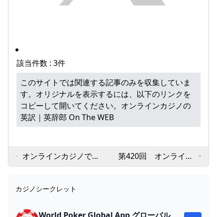
該当件数 : 3件
このサイトでは関連する記事のみを収集していま
す。オリジナルを表示するには、以下のリンクを
コピーして開いてください。
オンラインカジノの
英訳｜英辞郎 On The WEB
オンラインカジノで勝
第420回 オンライン
ったときの税金はどれ
カジノ利用の違法性 –
くらい？計算方法や税
弁護士法人黒田法律事
カジノシークレット
金対策も紹介【確定申
務所 黒田特許事
告】 みんなの税理士
務所
相談所【公式】 あな
World Poker Global App グローバル