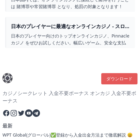
す。 ＊本記事は、台湾ビジネス法務実務に関する一般的な
は 賭博罪や常習賭博罪 となり、処罰の対象となります！
情報を提供するものであり、専門的な法的助言を提供するも
のではありません。また、実際の法律の適用およびその影響
日本のプレイヤーに最適なオンラインカジノ - スロ
については、特定の事実関係によって大きく異なる可能性が
あります。台湾ビジネス法務実務に関する具体的な法律問題
ット、テーブルゲームなど PINNACLE カジノ
日本のプレイヤー向けのトップオンラインカジノ、Pinnacle
についての法的助言をご希望される方は弊事務所にご相談下
カジノ をぜひお試しください。幅広いゲーム、安全な支払
さい。 執筆者紹介 弁護士 福田 優二 大学時代に旅行で訪れ
い方法、限定ボーナスをお楽しみください。今すぐ参加しま
て以来、台湾に興味を持ち、台湾に関連する仕事を希望する
しょう!
に至る。 司法修習修了後、高雄市にて短期語学留学。2017
年5月より台湾に駐在。 クライアントに最良のリーガルサー
ビスを提供するため、台湾法および台湾ビジネスに熟練すべ
ダウンロード
く日々研鑽を積んでいる。 本記事は、ワイズコンサルティ
ング(威志企管顧問(股)公司)のWEBページ向けに寄稿した連
カジノシークレット 入金不要ボーナス オンカジ 入金不要ボ
載記事です。 Facebook X Copy 2022/03/24 2022/03/31 受
ーナス
付時間 9:30-18:00(日本時間) 土・日・祝日除く
Facebook
Instagram
Twitter
YouTube
Telegram
最新
WPT Global(グローバル)✅登録から入金出金方法まで徹底解説 😄