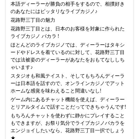
本語ディーラーが勝負の相手をするので、相撲好き
のあなたにはピッタリなライブカジノ♪
花路野三丁目の魅力
花路野三丁目とは、日本のお客様を対象に作られた
ライブカジノ バカラ !
ほとんどのライブカジノでは、ディーラーはタキシ
ードやドレスを着ているのに対して、花路野三丁目
では法被姿のディーラーがあなたをおもてなししち
ゃいます♪
スタジオも和風テイスト、そしてもちろんディーラ
ーは日本語を話すので、オンラインカジノでアット
ホームな感覚を味わえること間違いなし!
ゲーム内にあるチャット機能を使えば、ディーラー
とリアルタイムで話すことだってできちゃうんです!
もちろんチャットを使わずに静かにプレイすること
もできますが、お祭り気分でライブカジノバカラを
エンジョイしたいなら、花路野三丁目一択でしょう
★