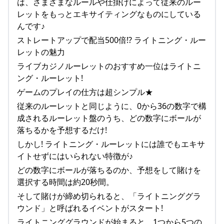
は、さまざまなルールや仕掛けによって従来のルー
レットをもっとエキサイティングなものにしている
んです♪
ストレートアップで配当500倍!? ライトニング・ルー
レットの魅力
ライブカジノルーレットのおすすめ一位はライトニ
ング・ルーレット!
ゲームのプレイの仕方は超シンプル★
従来のルーレットと同じように、0から36の数字で構
成されるルーレット盤のうち、どの数字にボールが
落ちるかを予想するだけ!
しかし! ライトニング・ルーレットには誰でもエキサ
イトせずにはいられない特徴が♪
どの数字にボールが落ちるのか、予想をして賭けを
選択する時間は約20秒間。
そして賭けが締め切られると、「ライトニンググラ
ウンド」と呼ばれるイベントがスタート!
ライトニンググラウンドが始まると、1つから5つの