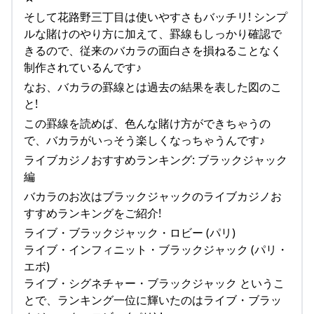
そして花路野三丁目は使いやすさもバッチリ! シンプ
ルな賭けのやり方に加えて、罫線もしっかり確認で
きるので、従来のバカラの面白さを損ねることなく
制作されているんです♪
なお、バカラの罫線とは過去の結果を表した図のこ
と!
この罫線を読めば、色んな賭け方ができちゃうの
で、バカラがいっそう楽しくなっちゃうんです♪
ライブカジノおすすめランキング: ブラックジャック
編
バカラのお次はブラックジャックのライブカジノお
すすめランキングをご紹介!
ライブ・ブラックジャック・ロビー (パリ)
ライブ・インフィニット・ブラックジャック (パリ・
エボ)
ライブ・シグネチャー・ブラックジャック というこ
とで、ランキング一位に輝いたのはライブ・ブラッ