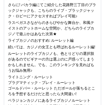
さらに! バカラ編にてご紹介した花路野三丁目のブラ
ックジャックも、こちらのライブ・ブラックジャッ
ク・ロビーにアクセスすればプレイ可能♪
ラスベガスさながらのきらびやかな舞台か、和風テ
イストのアットホームな空間か、どちらのライブカ
ジノで遊ぶかはあなた次第★
ライブカジノのおすすめ: ルーレット編
続いては、カジノの女王とも呼ばれるルーレット編!
ルーレットのライブカジノも、色とりどりの選択肢
があるのでビギナーの方は選ぶのに戸惑ってしまう
かもしれません。でも、このランキングを見ればも
うお悩み無用♪
ライトニング・ルーレット
プラグマティック・プレイ・ルーレット
ゴールドバー・ルーレット ただボールが落ちるとこ
ろを予想するだけだと思ったら大間違い!
ベラジョンカジノにあるライブカジノルーレット