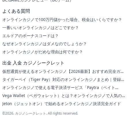
よくある質問
オンラインカジノで100万円儲かった場合、税金はいくらですか？
一番いいオンラインカジノはどこですか？
エルドアのボーナスコードは？
なぜオンラインカジノはダメなのでしょうか？
オンラインカジノがだめな理由は何ですか？
出金 入金 カジノシークレット
仮想通貨が使えるオンラインカジノ【2026最新】おすすめ完全ガイ
ド
タイガーペイ（Tiger Pay）対応のオンラインカジノまとめ｜登録か
ら入出金方法まで解説
オンラインカジノで使える電子決済サービス「Paytra（ペイト
ラ）」完全ガイド
Vega Wallet（ベガウォレット）とは？オンラインカジノで人気の決
済サービスを徹底解説！
Jeton（ジェットオン）で始めるオンラインカジノ決済完全ガイド
©2026. カジノシークレット. All rights reserved.