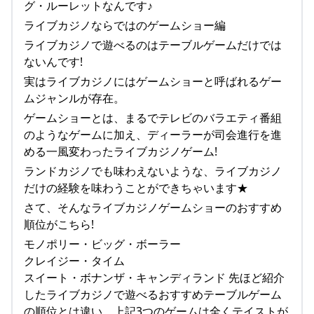
グ・ルーレットなんです♪
ライブカジノならではのゲームショー編
ライブカジノで遊べるのはテーブルゲームだけでは
ないんです!
実はライブカジノにはゲームショーと呼ばれるゲー
ムジャンルが存在。
ゲームショーとは、まるでテレビのバラエティ番組
のようなゲームに加え、ディーラーが司会進行を進
める一風変わったライブカジノゲーム!
ランドカジノでも味わえないような、ライブカジノ
だけの経験を味わうことができちゃいます★
さて、そんなライブカジノゲームショーのおすすめ
順位がこちら!
モノポリー・ビッグ・ボーラー
クレイジー・タイム
スイート・ボナンザ・キャンディランド 先ほど紹介
したライブカジノで遊べるおすすめテーブルゲーム
の順位とは違い、上記3つのゲームは全くテイストが