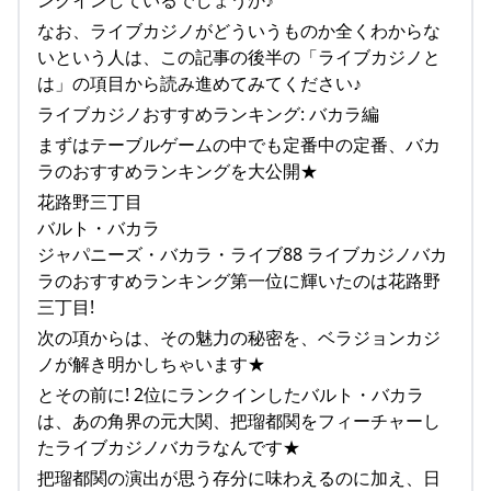
ンクインしているでしょうか♪
なお、ライブカジノがどういうものか全くわからな
いという人は、この記事の後半の「ライブカジノと
は」の項目から読み進めてみてください♪
ライブカジノおすすめランキング: バカラ編
まずはテーブルゲームの中でも定番中の定番、バカ
ラのおすすめランキングを大公開★
花路野三丁目
バルト・バカラ
ジャパニーズ・バカラ・ライブ88 ライブカジノバカ
ラのおすすめランキング第一位に輝いたのは花路野
三丁目!
次の項からは、その魅力の秘密を、ベラジョンカジ
ノが解き明かしちゃいます★
とその前に! 2位にランクインしたバルト・バカラ
は、あの角界の元大関、把瑠都関をフィーチャーし
たライブカジノバカラなんです★
把瑠都関の演出が思う存分に味わえるのに加え、日