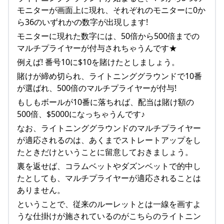
モニターが画面上に現れ、それぞれのモニターに0か
ら36のいずれかの数字が出現します!
モニターに現れた数字には、50倍から500倍までの
マルチプライヤーが付与されちゃうんです★
例えば! 番号10に$10を賭けたとしましょう。
賭けが締め切られ、ライトニンググラウンドで10番
が選ばれ、500倍のマルチプライヤーが付与!
もしもボールが10番に落ちれば、配当は賭け額の
500倍、$5000になっちゃうんです♪
なお、ライトニンググラウンドのマルチプライヤー
が適応されるのは、あくまでストレートアップをし
たときだけということに留意しておきましょう。
裏を返せば、コラムベットやダズンベットで的中し
たとしても、マルチプライヤーが適応されることは
ありません。
ということで、従来のルーレットとは一線を画すよ
うな仕掛けが施されているのがこちらのライトニン