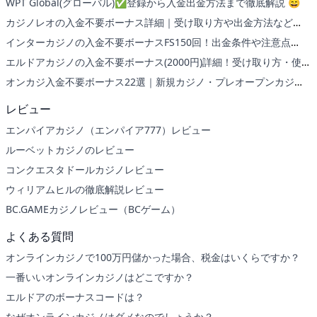
WPT Global(グローバル)✅登録から入金出金方法まで徹底解説 😄
カジノレオの入金不要ボーナス詳細｜受け取り方や出金方法など
【賭け条件なし】
インターカジノの入金不要ボーナスFS150回！出金条件や注意点
【2024年最新】
エルドアカジノの入金不要ボーナス(2000円)詳細！受け取り方・使い
方も紹介
オンカジ入金不要ボーナス22選｜新規カジノ・プレオープンカジノ
も紹介
レビュー
エンパイアカジノ（エンパイア777）レビュー
ルーベットカジノのレビュー
コンクエスタドールカジノレビュー
ウィリアムヒルの徹底解説レビュー
BC.GAMEカジノレビュー（BCゲーム）
よくある質問
オンラインカジノで100万円儲かった場合、税金はいくらですか？
一番いいオンラインカジノはどこですか？
エルドアのボーナスコードは？
なぜオンラインカジノはダメなのでしょうか？