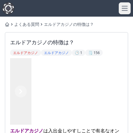
Ope
よくある質問
エルドアカジノの特徴は？
Home
エルドアカジノの特徴は？
エルドアカジノ
エルドアカジノ
🕒 1
🗒️ 156
Previous
Next
エルドアカジノ
は入出金しやすしことで有名なオン