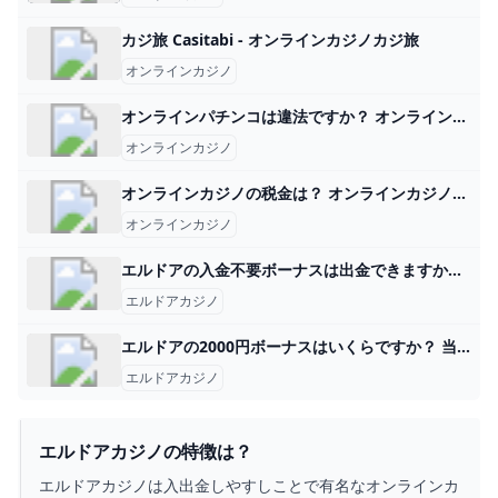
カジ旅 Casitabi - オンラインカジノカジ旅
オンラインカジノ
オンラインパチンコは違法ですか？ オンラインカジノでの勝ち金が年間50万円以下であれば、税金を納める必要はありません。 ただし会社からの給与所得がある会社員の場合は例外で、年間
オンラインカジノ
オンラインカジノの税金は？ オンラインカジノはインターネットを通してカジノゲームが楽しめる大人気エンターテイメントのひとつです。 世界に初めてインターネットが誕生したのは
オンラインカジノ
エルドアの入金不要ボーナスは出金できますか？ エルドアカジノの出金条件は１倍 当サイト限定のエルドアカジノ入金不要ボーナスの出金条件は1倍です。 出金条件とは、出金するのに必要な最低ベット額
エルドアカジノ
エルドアの2000円ボーナスはいくらですか？ 当サイトからエルドアカジノに登録すると、通常2,000円の入金不要ボーナスが3,000円もらえます。May 3, 2024
エルドアカジノ
エルドアカジノの特徴は？
エルドアカジノは入出金しやすしことで有名なオンラインカ