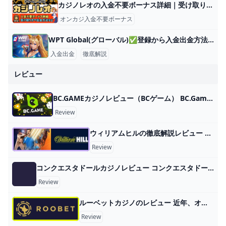
カジノレオの入金不要ボーナス詳細｜受け取り方や出金方法など【賭け条件なし】 カジノレオで受け取れる入金不要ボーナスは？ 入金不要ボーナスの受け取り方は？ 入金不要ボーナスの出金方法は？ このように気になっている方もいるでし
オンカジ入金不要ボーナス
WPT Global(グローバル)✅登録から入金出金方法まで徹底解説 😄 WPT Global(WPTグローバル)の概要｜世界三大ポーカー大会のオンラインアプリ WPT Global（WPTグローバル）は、世界三大ポーカー大会の
入金出金
徹底解説
レビュー
BC.GAMEカジノレビュー（BCゲーム） BC.Game（BCゲーム）は、2017年に設立された仮想通貨専門のオンラインカジノです。 ウェルカムオファーとして業界最大級の初回入金ボーナ
Review
ウィリアムヒルの徹底解説レビュー ウィリアムヒル(William Hill)は、スポーツベッティングとオンラインカジノを提供するイギリス最大級のブックメーカーです。 創業90年の
Review
コンクエスタドールカジノレビュー コンクエスタドール（Conquestador）は、2021年に日本市場へ本格参入したオンラインカジノです。 運営会社はマルタライセンスを取得し
Review
ルーベットカジノのレビュー 近年、オンラインカジノ業界で急速に存在感を高めているのが「ルーベット（RooBet）」です。 仮想通貨対応のスピーディーな決済、個性的なゲーム
Review