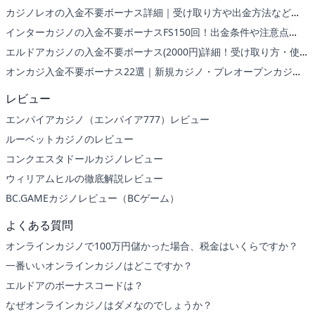
カジノレオの入金不要ボーナス詳細｜受け取り方や出金方法など
【賭け条件なし】
インターカジノの入金不要ボーナスFS150回！出金条件や注意点
【2024年最新】
エルドアカジノの入金不要ボーナス(2000円)詳細！受け取り方・使い
方も紹介
オンカジ入金不要ボーナス22選｜新規カジノ・プレオープンカジノ
も紹介
レビュー
エンパイアカジノ（エンパイア777）レビュー
ルーベットカジノのレビュー
コンクエスタドールカジノレビュー
ウィリアムヒルの徹底解説レビュー
BC.GAMEカジノレビュー（BCゲーム）
よくある質問
オンラインカジノで100万円儲かった場合、税金はいくらですか？
一番いいオンラインカジノはどこですか？
エルドアのボーナスコードは？
なぜオンラインカジノはダメなのでしょうか？