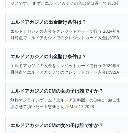
ジノです。 まず、エルドアカジノの入出金は遅くても30分
以内で反映されます。 オンラインカジノの入出金は時間が
かかることもあって、特に出金は24時間程度かかるのが一
エルドアカジノの出金賭け条件は？
般的です。 24時間でも十分に早いと言えますが、突然の用
事でお金が必要になった場合は対応できません。
エルドアカジノの入金をクレジットカードで行う 2024年4
月時点でエルドアカジノでのクレジットカード入金はVISA
とMasterCardに対応しているんだよ。 最低入金額は10000
円で、入金限度額は無制限だから、いくらでも入金できるん
エルドアカジノの出金賭け条件は？
だ。 ただし、入金手数料は入金額の5％かかるんだけどね。
Apr 10 2024
エルドアカジノの入金をクレジットカードで行う 2024年4
月時点でエルドアカジノでのクレジットカード入金はVISA
とMasterCardに対応しているんだよ。 最低入金額は10000
円で、入金限度額は無制限だから、いくらでも入金できるん
エルドアカジノのCMの女の子は誰ですか？
だ。 ただし、入金手数料は入金額の5％かかるんだけどね。
Apr 10 2024
無料オンラインゲーム「エルドア無料版」のCMに一緒ご出
演させて頂いた三上悠亜さん✨Mar 17 2023
エルドアカジノのCMの女の子は誰ですか？