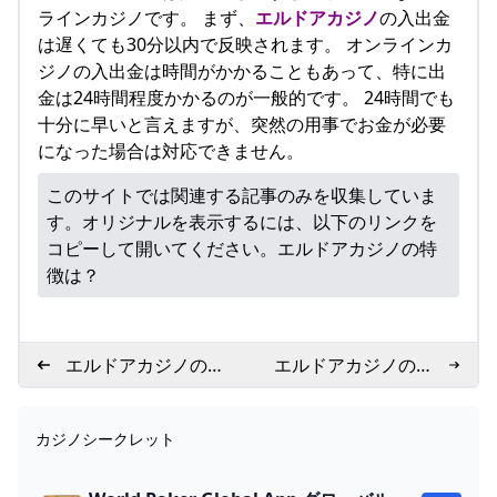
ラインカジノです。 まず、
エルドアカジノ
の入出金
は遅くても30分以内で反映されます。 オンラインカ
ジノの入出金は時間がかかることもあって、特に出
金は24時間程度かかるのが一般的です。 24時間でも
十分に早いと言えますが、突然の用事でお金が必要
になった場合は対応できません。
このサイトでは関連する記事のみを収集していま
す。オリジナルを表示するには、以下のリンクを
コピーして開いてください。
エルドアカジノの特
徴は？
エルドアカジノの特
エルドアカジノの出
徴は？
金賭け条件は？
カジノシークレット