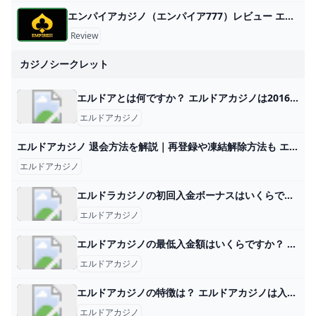
エンパイアカジノ（エンパイア777）レビュー エンパイアカジノ（エンパイア777）は、2014年にフィリピンで誕生したオンラインカジノ。 運営開始から10年以上という長年の実績があり、信頼
Review
カジノシークレット
エルドアとは何ですか？ エルドアカジノは2016年に開設されたオンラインカジノです。 豊富なゲーム数や入出金の早さなど魅力が多く非常に人気を集めています。Jun 4, 2024
エルドアカジノ
エルドアカジノ 退会方法を解説｜再登録や凍結解除方法も エルドアカジノでのプレイを停止したい場合、完全な退会はできませんが、無期限のログイン規制を申請することで実質的 20245/29 オンラインカジノの世界では、
エルドアカジノ
エルドラカジノの初回入金ボーナスはいくらですか？ エルドアカジノの初回入金ボーナスは、初回入金50％ボーナスと初回入金50％キャッシュバックがあります。 ボーナス内容の50％はどちらも同じです
エルドアカジノ
エルドアカジノの最低入金額はいくらですか？ オファー内容 お友達がご登録時にご自身のアカウントIDを「紹介者ID」の欄にご入力頂いた場合、お友達が入金してプレイされて、ベット額の「0.1
エルドアカジノ
エルドアカジノの特徴は？ エルドアカジノは入出金しやすしことで有名なオンラインカジノです。 まず、エルドアカジノの入出金は遅くても30分以内で反映されます。 オンラインカ
エルドアカジノ