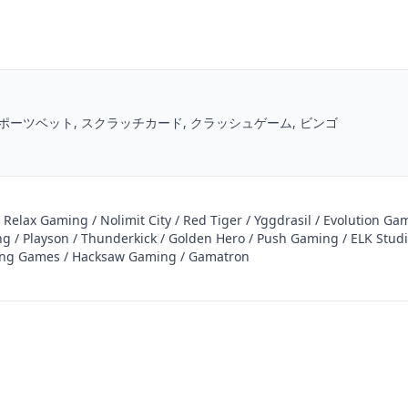
スポーツベット, スクラッチカード, クラッシュゲーム, ビンゴ
/ Relax Gaming / Nolimit City / Red Tiger / Yggdrasil / Evolution Ga
g / Playson / Thunderkick / Golden Hero / Push Gaming / ELK Studi
ming Games / Hacksaw Gaming / Gamatron