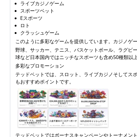
ライブカジノゲーム
スポーツベット
Eスポーツ
ロト
クラッシュゲーム
このように多彩なゲームを提供しています。カジノゲ
野球、サッカー、テニス、バスケットボール、ラグビ
球など日本国内ではニッチなスポーツも含め50種類以
多彩なプロモーション
テッドベットでは、スロット、ライブカジノそしてス
もおすすめポイントです。
テッドベットではボーナスキャンペーンやトーナメン