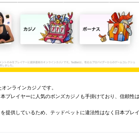
したオンラインカジノです。
う企業で、日本プレイヤーに人気のボンズカジノも手掛けており、信頼性
スを提供しているため、テッドベットに違法性はなく日本プレ