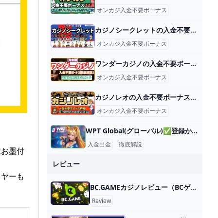
オンカジ入金不要ボーナス
カジノシークレットの入金不要ボーナス50ドル！出金条件なども解説【当サイト限定】 カジノシークレットは2018年7月に設立したオンラインカジノで、人気を集めています。日本語にも対応しており、日本人でも使いやすいのが魅力です
オンカジ入金不要ボーナス
ワンダーカジノの入金不要ボーナス徹底解説！出金条件やボーナスコード ワンダーカジノでは、新規登録後にボーナスコードを入力するのみで30ドルがもらえます。 しかし、ボーナスの利用条件や受け取り方法など、次のような
オンカジ入金不要ボーナス
カジノレオの入金不要ボーナス詳細｜受け取り方や出金方法など【賭け条件なし】 カジノレオで受け取れる入金不要ボーナスは？ 入金不要ボーナスの受け取り方は？ 入金不要ボーナスの出金方法は？ このように気になっている方もいるでし
オンカジ入金不要ボーナス
WPT Global(グローバル)✅登録から入金出金方法まで徹底解説 😄 WPT Global(WPTグローバル)の概要｜世界三大ポーカー大会のオンラインアプリ WPT Global（WPTグローバル）は、世界三大ポーカー大会の
入金出金
徹底解説
はお墨付
レビュー
イヤーも
BC.GAMEカジノレビュー（BCゲーム） BC.Game（BCゲーム）は、2017年に設立された仮想通貨専門のオンラインカジノです。 ウェルカムオファーとして業界最大級の初回入金ボーナ
Review