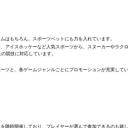
ームはもちろん、スポーツベットにも力を入れています。
ー、アイスホッケーなど人気スポーツから、スヌーカーやラク
上の競技に対応しています。
ポーツと、各ゲームジャンルごとにプロモーションが充実して
トを随時開催しており、プレイヤーが選んで参加できるのも嬉