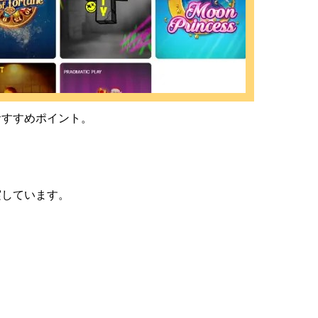
おすすめポイント。
実しています。
目