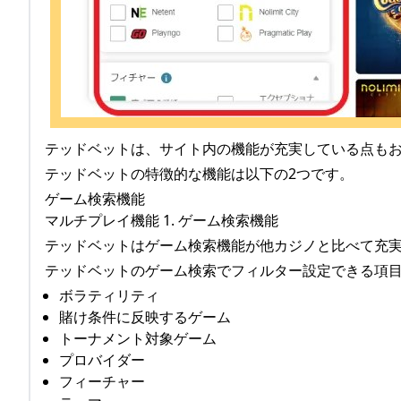
テッドベットは、サイト内の機能が充実している点も
テッドベットの特徴的な機能は以下の2つです。
ゲーム検索機能
マルチプレイ機能 1. ゲーム検索機能
テッドベットはゲーム検索機能が他カジノと比べて充
テッドベットのゲーム検索でフィルター設定できる項
ボラティリティ
賭け条件に反映するゲーム
トーナメント対象ゲーム
プロバイダー
フィーチャー