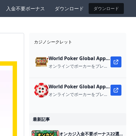
入金不要ボーナス
ダウンロード
ダウンロード
カジノシークレット
World Poker Global App グローバル
オンラインでポーカーをプレイしてリアルマネーを獲得しよう。
World Poker Global App グローバル
オンラインでポーカーをプレイしてリアルマネーを獲得しよう。
最新記事
オンカジ入金不要ボーナス22選｜新規カジノ・プレオープンカジノも紹介 オンラインカジノことオンカジを無料で体験・遊べる入金不要ボーナス。オンカジが提供する入金不要ボーナスでお得に遊びたいと、以下のように考えてい