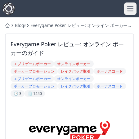
Ope
Blogs
Everygame Poker レビュー: オンライン ポーカーの
Home
ガイド
Everygame Poker レビュー: オンライン ポー
カーのガイド
エブリゲームポーカー
オンラインポーカー
ポーカープロモーション
レイクバック取引
ボーナスコード
エブリゲームポーカー
オンラインポーカー
ポーカープロモーション
レイクバック取引
ボーナスコード
🕒 3
🗒️ 1440