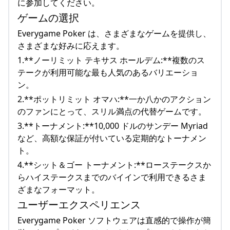
に参加してください。
ゲームの選択
Everygame Poker は、さまざまなゲームを提供し、
さまざまな好みに応えます。
1.**ノーリミット テキサス ホールデム:**複数のス
テークが利用可能な最も人気のあるバリエーショ
ン。
2.**ポットリミット オマハ:**一か八かのアクション
のファンにとって、スリル満点の代替ゲームです。
3.**トーナメント:**10,000 ドルのサンデー Myriad
など、高額な保証が付いている定期的なトーナメン
ト。
4.**シット＆ゴー トーナメント:**ローステークスか
らハイステークスまでのバイインで利用できるさま
ざまなフォーマット。
ユーザーエクスペリエンス
Everygame Poker ソフトウェアは直感的で操作が簡