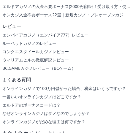
【2024年最新】
エルドアカジノの入金不要ボーナス(2000円)詳細！受け取り方・使い
方も紹介
オンカジ入金不要ボーナス22選｜新規カジノ・プレオープンカジノ
も紹介
レビュー
エンパイアカジノ（エンパイア777）レビュー
ルーベットカジノのレビュー
コンクエスタドールカジノレビュー
ウィリアムヒルの徹底解説レビュー
BC.GAMEカジノレビュー（BCゲーム）
よくある質問
オンラインカジノで100万円儲かった場合、税金はいくらですか？
一番いいオンラインカジノはどこですか？
エルドアのボーナスコードは？
なぜオンラインカジノはダメなのでしょうか？
オンラインカジノがだめな理由は何ですか？
出金 入金 カジノシークレット