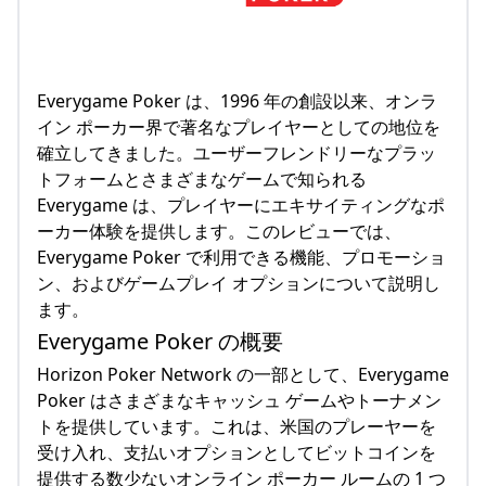
Everygame Poker は、1996 年の創設以来、オンラ
イン ポーカー界で著名なプレイヤーとしての地位を
確立してきました。ユーザーフレンドリーなプラッ
トフォームとさまざまなゲームで知られる
Everygame は、プレイヤーにエキサイティングなポ
ーカー体験を提供します。このレビューでは、
Everygame Poker で利用できる機能、プロモーショ
ン、およびゲームプレイ オプションについて説明し
ます。
Everygame Poker の概要
Horizo​​n Poker Network の一部として、Everygame
Poker はさまざまなキャッシュ ゲームやトーナメン
トを提供しています。これは、米国のプレーヤーを
受け入れ、支払いオプションとしてビットコインを
提供する数少ないオンライン ポーカー ルームの 1 つ