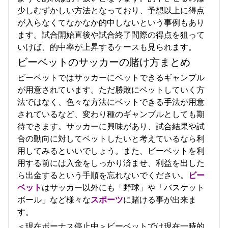
少しむずかしい方法となっており、予想以上に得点
が入らなくてなかなか的中しないという事例もあり
ます。試合開始直後や試合終了間際の得点を狙って
いけば、的中率が上昇するケースも見られます。
ビーベットのサッカーの賭け方まとめ
ビーベットではサッカーにベットできるギャンブル
が用意されています。ただ勝敗にベットしていく方
法ではなく、色々な方法にベットできる手法が用意
されているなど、変わり種のギャンブルとしても期
待できます。サッカーに興味があり、試合結果や試
合の動向に対してベットしたいと考えているなら利
用してみるといいでしょう。また、ビーベットを利
用する前には入金をしっかり済ませ、利益を出した
ら出金するという手順を忘れないでください。
ビー
ベット
はサッカー以外にも「野球」や「バスケット
ボール」など様々な
スポーツ
に賭ける事が出来ま
す。
＜現在ボーナス停止中＞ビーベットでは現在一時的