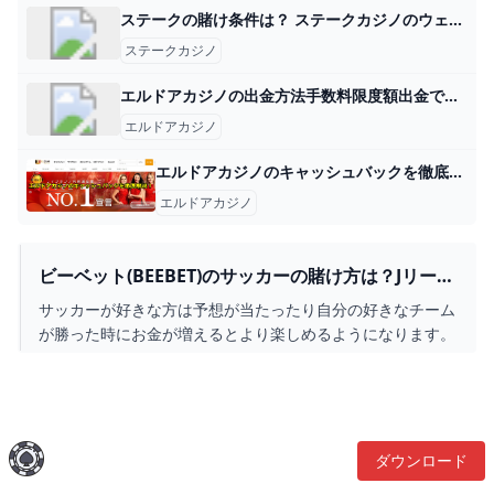
ステークの賭け条件は？ ステークカジノのウェルカム・ボーナス賭け条件は『入金額＋ボーナス額の40倍』です。 ボーナス賭け条件のみを見ると一般的なカジノと同じですが、 レ
ステークカジノ
エルドアカジノの出金方法手数料限度額出金できない原因を解説 - エルドアカジノ 更新日：2024-04-10 ※この記事はプロモーション(広告)を含みます。 エルドアカジノは ・キャッシュバック制度が充実している ・入金上限額,
エルドアカジノ
エルドアカジノのキャッシュバックを徹底解説【最新版】｜ベラジョンカジノの入金方法を徹底解説【2024年最新版】 エルドアカジノのキャッシュバックはどうなっているの？という疑問をお持ちのあなたのために、このページではエルドアカジノのキャッシュバックの進呈
エルドアカジノ
ビーベット(BEEBET)のサッカーの賭け方は？Jリーグ
やヨーロッパリーグに賭ける方法も解説！ スポーツ
サッカーが好きな方は予想が当たったり自分の好きなチーム
が勝った時にお金が増えるとより楽しめるようになります。
BeeBet(ビーベット)では日本だけでなく世界中の試合に賭け
ることが可能で、勝敗だけではなくさまざまなベット方法が
選べます。
ダウンロード