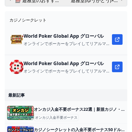
🎰 遊雅堂のおすすめ
遊雅堂(ゆうがどう)×優
スロットやライブカジ
雅堂 🎰 入金不要ボー
ノ10選！💥😄 勝ちや
ナス3000円💰・登録
カジノシークレット
すいゲームや遊び方も
から入金出金💸・口
解説 カジノ🃏
コミや評判 カジノ 🃏
World Poker Global App グローバル
オンラインでポーカーをプレイしてリアルマネーを獲得しよう。
World Poker Global App グローバル
オンラインでポーカーをプレイしてリアルマネーを獲得しよう。
最新記事
オンカジ入金不要ボーナス22選｜新規カジノ・プレオープンカジノも紹介 オンラインカジノことオンカジを無料で体験・遊べる入金不要ボーナス。オンカジが提供する入金不要ボーナスでお得に遊びたいと、以下のように考えてい
オンカジ入金不要ボーナス
カジノシークレットの入金不要ボーナス50ドル！出金条件なども解説【当サイト限定】 カジノシークレットは2018年7月に設立したオンラインカジノで、人気を集めています。日本語にも対応しており、日本人でも使いやすいのが魅力です