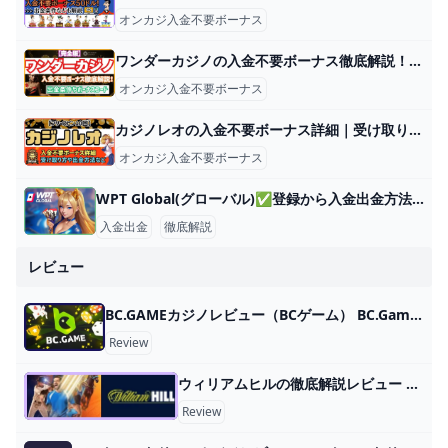
オンカジ入金不要ボーナス
ワンダーカジノの入金不要ボーナス徹底解説！出金条件やボーナスコード ワンダーカジノでは、新規登録後にボーナスコードを入力するのみで30ドルがもらえます。 しかし、ボーナスの利用条件や受け取り方法など、次のような
オンカジ入金不要ボーナス
カジノレオの入金不要ボーナス詳細｜受け取り方や出金方法など【賭け条件なし】 カジノレオで受け取れる入金不要ボーナスは？ 入金不要ボーナスの受け取り方は？ 入金不要ボーナスの出金方法は？ このように気になっている方もいるでし
オンカジ入金不要ボーナス
WPT Global(グローバル)✅登録から入金出金方法まで徹底解説 😄 WPT Global(WPTグローバル)の概要｜世界三大ポーカー大会のオンラインアプリ WPT Global（WPTグローバル）は、世界三大ポーカー大会の
入金出金
徹底解説
レビュー
BC.GAMEカジノレビュー（BCゲーム） BC.Game（BCゲーム）は、2017年に設立された仮想通貨専門のオンラインカジノです。 ウェルカムオファーとして業界最大級の初回入金ボーナ
Review
ウィリアムヒルの徹底解説レビュー ウィリアムヒル(William Hill)は、スポーツベッティングとオンラインカジノを提供するイギリス最大級のブックメーカーです。 創業90年の
Review