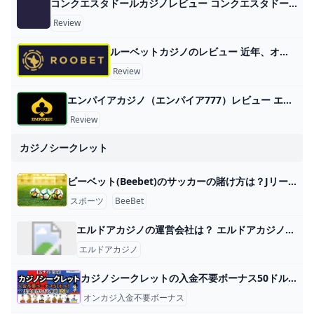
コンクエスタドールカジノレビュー コンクエスタドール（Conquestador）は、2021年に日本市場へ本格参入したオンラインカジノです。 運営会社はマルタライセンスを取得し
Review
ルーベットカジノのレビュー 近年、オンラインカジノ業界で急速に存在感を高めているのが「ルーベット（RooBet）」です。 仮想通貨対応のスピーディーな決済、個性的なゲーム
Review
エンパイアカジノ（エンパイア777）レビュー エンパイアカジノ（エンパイア777）は、2014年にフィリピンで誕生したオンラインカジノ。 運営開始から10年以上という長年の実績があり、信頼
Review
カジノシークレット
ビーベット(Beebet)のサッカーの賭け方は？Jリーグやヨーロッパリーグに賭ける方法も解説！ スポーツ ビーベットではサッカーにベットできます。サッカーにベットしてみたいと思っている人は、ビーベットを利用してベットしていくといいでしょう。ベット
スポーツ
BeeBet
エルドアカジノの運営会社は？ エルドアカジノの出金手数料 エルドアカジノでは出金時に事務手数料が発生しますが、出金手数料は銀行振込(銀行送金)の場合は出金額の5％となってい
エルドアカジノ
カジノシークレットの入金不要ボーナス50ドル！出金条件なども解説【当サイト限定】 カジノシークレットは2018年7月に設立したオンラインカジノで、人気を集めています。日本語にも対応しており、日本人でも使いやすいのが魅力です
オンカジ入金不要ボーナス