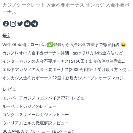
カジノシークレット 入金不要ボーナス オンカジ 入金不要ボ
ーナス
Facebook
Instagram
Twitter
YouTube
Telegram
最新
WPT Global(グローバル)✅登録から入金出金方法まで徹底解説 😄
カジノレオの入金不要ボーナス詳細｜受け取り方や出金方法など
【賭け条件なし】
インターカジノの入金不要ボーナスFS150回！出金条件や注意点
【2024年最新】
エルドアカジノの入金不要ボーナス(2000円)詳細！受け取り方・使い
方も紹介
オンカジ入金不要ボーナス22選｜新規カジノ・プレオープンカジノ
も紹介
レビュー
エンパイアカジノ（エンパイア777）レビュー
ルーベットカジノのレビュー
コンクエスタドールカジノレビュー
ウィリアムヒルの徹底解説レビュー
BC.GAMEカジノレビュー（BCゲーム）