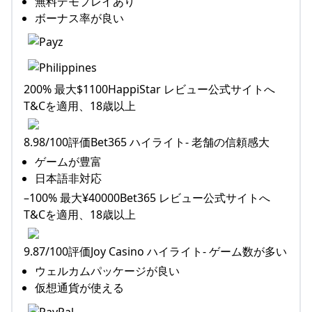
無料デモプレイあり
ボーナス率が良い
200% 最大$1100HappiStar レビュー公式サイトへ
T&Cを適用、18歳以上
8.98/100評価Bet365 ハイライト- 老舗の信頼感大
ゲームが豊富
日本語非対応
–100% 最大¥40000Bet365 レビュー公式サイトへ
T&Cを適用、18歳以上
9.87/100評価Joy Casino ハイライト- ゲーム数が多い
ウェルカムパッケージが良い
仮想通貨が使える