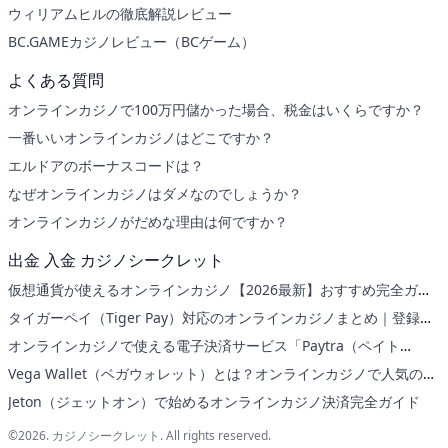
ウィリアムヒルの徹底解説レビュー
BC.GAMEカジノレビュー（BCゲーム）
よくある質問
オンラインカジノで100万円儲かった場合、税金はいくらですか？
一番いいオンラインカジノはどこですか？
エルドアのボーナスコードは？
なぜオンラインカジノはダメなのでしょうか？
オンラインカジノがだめな理由は何ですか？
出金 入金 カジノシークレット
仮想通貨が使えるオンラインカジノ【2026最新】おすすめ完全ガイ
ド
タイガーペイ（Tiger Pay）対応のオンラインカジノまとめ｜登録か
ら入出金方法まで解説
オンラインカジノで使える電子決済サービス「Paytra（ペイト
ラ）」完全ガイド
Vega Wallet（ベガウォレット）とは？オンラインカジノで人気の決
済サービスを徹底解説！
Jeton（ジェットオン）で始めるオンラインカジノ決済完全ガイド
©2026. カジノシークレット. All rights reserved.