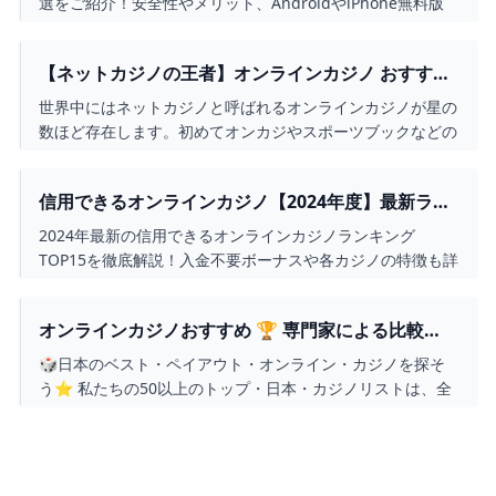
選をご紹介！安全性やメリット、AndroidやiPhone無料版
カジノアプリを徹底解剖！
【ネットカジノの王者】オンラインカジノ おすすめ
はどこ？2024年
世界中にはネットカジノと呼ばれるオンラインカジノが星の
数ほど存在します。初めてオンカジやスポーツブックなどの
オンラインギャンブルを楽しむ方で利用サイトに悩んでいる
方に朗報！インタネットカジノの選び方からオンラインカジ
信用できるオンラインカジノ【2024年度】最新ラン
ノ おすすめサイトまで解説。
キング
2024年最新の信用できるオンラインカジノランキング
TOP15を徹底解説！入金不要ボーナスや各カジノの特徴も詳
しく紹介しています。
オンラインカジノおすすめ 🏆️ 専門家による比較
【2024 年10月 】
🎲日本のベスト・ペイアウト・オンライン・カジノを探そ
う⭐️ 私たちの50以上のトップ・日本・カジノリストは、全
ての人に究極のゲーム体験を提供します💸