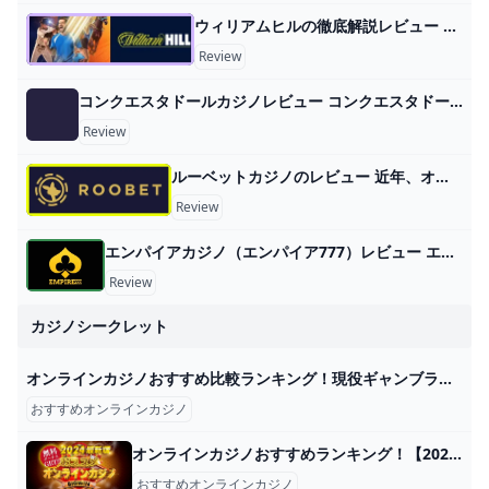
ウィリアムヒルの徹底解説レビュー ウィリアムヒル(William Hill)は、スポーツベッティングとオンラインカジノを提供するイギリス最大級のブックメーカーです。 創業90年の
Review
コンクエスタドールカジノレビュー コンクエスタドール（Conquestador）は、2021年に日本市場へ本格参入したオンラインカジノです。 運営会社はマルタライセンスを取得し
Review
ルーベットカジノのレビュー 近年、オンラインカジノ業界で急速に存在感を高めているのが「ルーベット（RooBet）」です。 仮想通貨対応のスピーディーな決済、個性的なゲーム
Review
エンパイアカジノ（エンパイア777）レビュー エンパイアカジノ（エンパイア777）は、2014年にフィリピンで誕生したオンラインカジノ。 運営開始から10年以上という長年の実績があり、信頼
Review
カジノシークレット
オンラインカジノおすすめ比較ランキング！現役ギャンブラーが選んだオンカジ オンカジルーン 【必見】オンカジ勝ちたいあなたへ！プロが教えるオンラインカジノの選び方と、今最も熱いオンラインカジノをランキングTOP20まで大公開。豊富な
おすすめオンラインカジノ
オンラインカジノおすすめランキング！【2024年最新】自分に合ったオンカジを見つけよう！ オンカジのおすすめランキングをご紹介！100を超えるオンカジを掲載！各種ボーナス情報や、初心者向けのオンラインカジノの選び方も分かる！自分に
おすすめオンラインカジノ