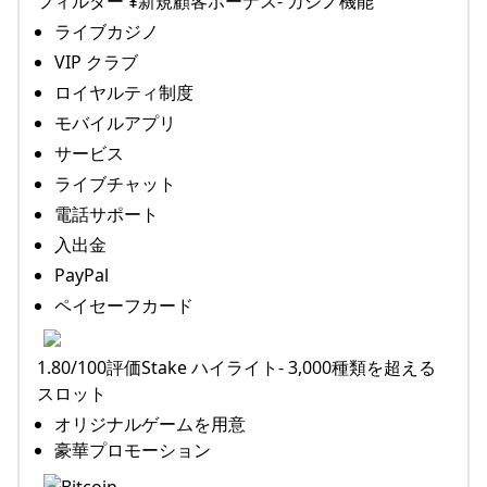
フィルター ¥新規顧客ボーナス- カジノ機能
ライブカジノ
VIP クラブ
ロイヤルティ制度
モバイルアプリ
サービス
ライブチャット
電話サポート
入出金
PayPal
ペイセーフカード
1.80/100評価Stake ハイライト- 3,000種類を超える
スロット
オリジナルゲームを用意
豪華プロモーション