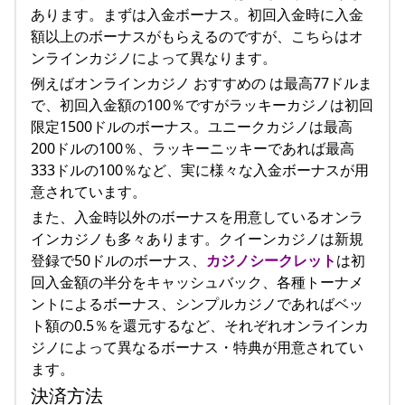
あります。まずは入金ボーナス。初回入金時に入金
額以上のボーナスがもらえるのですが、こちらはオ
ンラインカジノによって異なります。
例えばオンラインカジノ おすすめの は最高77ドルま
で、初回入金額の100％ですがラッキーカジノは初回
限定1500ドルのボーナス。ユニークカジノは最高
200ドルの100％、ラッキーニッキーであれば最高
333ドルの100％など、実に様々な入金ボーナスが用
意されています。
また、入金時以外のボーナスを用意しているオンラ
インカジノも多々あります。クイーンカジノは新規
登録で50ドルのボーナス、
カジノシークレット
は初
回入金額の半分をキャッシュバック、各種トーナメ
ントによるボーナス、シンプルカジノであればベッ
ト額の0.5％を還元するなど、それぞれオンラインカ
ジノによって異なるボーナス・特典が用意されてい
ます。
決済方法