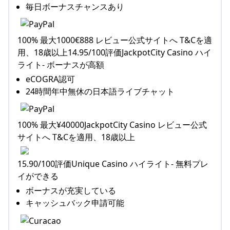
毎日ボーナスチャンスあり
100% 最大1000€888 レビュー公式サイトへ T&Cを適
用、18歳以上14.95/100評価JackpotCity Casino ハイ
ライト- ボーナスが高額
eCOGRA認可
24時間年中無休の日本語ライブチャット
100% 最大¥40000JackpotCity Casino レビュー公式
サイトへ T&Cを適用、18歳以上
15.90/100評価Unique Casino ハイライト- 無料プレ
イができる
ボーナスが充実している
キャッシュバック申請可能