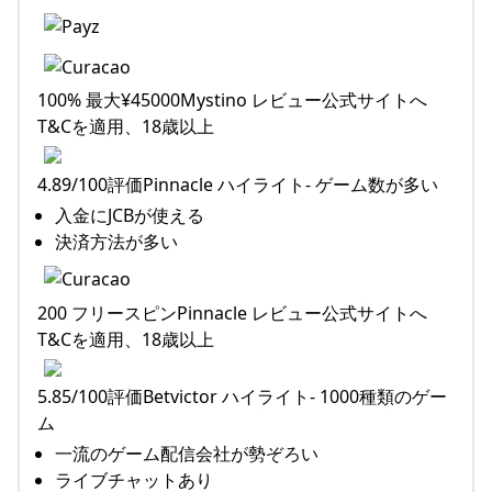
100% 最大¥45000Mystino レビュー公式サイトへ
T&Cを適用、18歳以上
4.89/100評価Pinnacle ハイライト- ゲーム数が多い
入金にJCBが使える
決済方法が多い
200 フリースピンPinnacle レビュー公式サイトへ
T&Cを適用、18歳以上
5.85/100評価Betvictor ハイライト- 1000種類のゲー
ム
一流のゲーム配信会社が勢ぞろい
ライブチャットあり