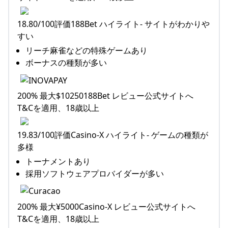
18.80/100評価188Bet ハイライト- サイトがわかりや
すい
リーチ麻雀などの特殊ゲームあり
ボーナスの種類が多い
200% 最大$10250188Bet レビュー公式サイトへ
T&Cを適用、18歳以上
19.83/100評価Casino-X ハイライト- ゲームの種類が
多様
トーナメントあり
採用ソフトウェアプロバイダーが多い
200% 最大¥5000Casino-X レビュー公式サイトへ
T&Cを適用、18歳以上