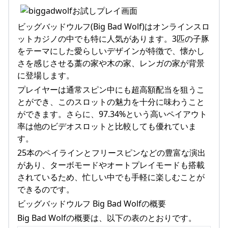
ビッグバッドウルフ(Big Bad Wolf)はオンラインスロ
ットカジノの中でも特に人気があります。3匹の子豚
をテーマにした愛らしいデザインが特徴で、懐かし
さを感じさせる藁の家や木の家、レンガの家が背景
に登場します。
プレイヤーは通常スピン中にも超高額配当を狙うこ
とができ、このスロットの魅力を十分に味わうこと
ができます。さらに、97.34%という高いペイアウト
率は他のビデオスロットと比較しても優れていま
す。
25本のペイラインとフリースピンなどの豊富な演出
があり、ターボモードやオートプレイモードも搭載
されているため、忙しい中でも手軽に楽しむことが
できるのです。
ビッグバッドウルフ Big Bad Wolfの概要
Big Bad Wolfの概要は、以下の表のとおりです。