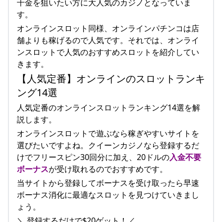
千金を狙いたい方に大人気のカジノとなっていま
す。
オンラインスロット同様、オンラインパチンコは店
舗よりも稼げるので人気です。それでは、オンライ
ンスロットで人気のおすすめスロットを紹介してい
きます。
【人気定番】オンラインのスロットランキ
ング14選
人気定番のオンラインスロットランキング14選を解
説します。
オンラインスロットで遊ぶなら稼ぎやすいサイトを
選びたいですよね。クイーンカジノなら登録するだ
けでフリースピン30回分に加え、20ドルの
入金不要
ボーナス
が受け取れるのでおすすめです。
当サイトから登録してボーナスを受け取ったら早速
ボーナス消化に最適なスロットを見つけていきまし
ょう。
＼ 登録するだけで$20ゲット！／