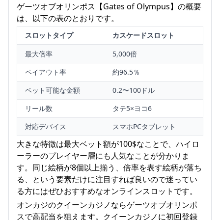
ゲーツオブオリンポス【Gates of Olympus】の概要
は、以下の表のとおりです。
スロットタイプ
カスケードスロット
最大倍率
5,000倍
ペイアウト率
約96.5％
ベット可能な金額
0.2〜100ドル
リール数
タテ5×ヨコ6
対応デバイス
スマホPCタブレット
大きな特徴は最大ベット額が100$なことで、ハイロ
ーラーのプレイヤー層にも人気なことが分かりま
す。同じ絵柄が8個以上揃う、倍率を表す絵柄が落ち
る、という要素だけに注目すれば良いので迷ってい
る方にはぜひおすすめなオンラインスロットです。
オンカジのクイーンカジノならゲーツオブオリンポ
スで高配当を狙えます。クイーンカジノに初回登録