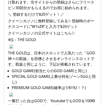
け取れます。当サイトからの登録はさらにフリース
ピン30回分がもらえるのでお得に始められます。
＼ 登録するだけで$20ゲット！／
クイーンカジノに無料登録してみる▷登録時のボー
ナスコードに”W1sZR“と入力で$20ゲット
クイーンカジノの公式サイトはこちら▷
4位：THE GOLD
THE GOLDは、日本のスロットで人気だった「GOD
神々の凱旋」を彷彿とさせるオンラインスロットで
す。凱旋と同じように、下記が搭載されています。
GOLD GAME(初当たりのGOD GAMEと同じ)
SPECIAL GOLD GAME(上乗せ特化ゾーンSGGと同
じ)
PREMIUM GOLD GAME(確率は1/8192！？)
一番打った台はGODで、YoutubeでもGODを100時