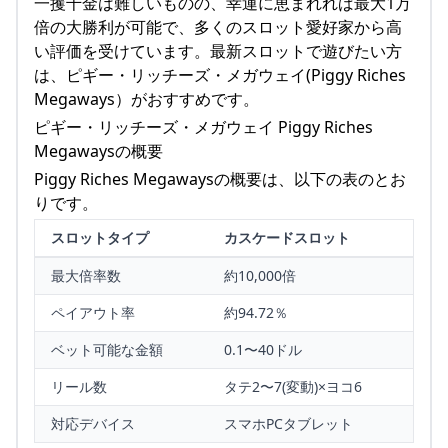
一攫千金は難しいものの、幸運に恵まれれば最大1万
倍の大勝利が可能で、多くのスロット愛好家から高
い評価を受けています。最新スロットで遊びたい方
は、ピギー・リッチーズ・メガウェイ(Piggy Riches
Megaways）がおすすめです。
ピギー・リッチーズ・メガウェイ Piggy Riches
Megawaysの概要
Piggy Riches Megawaysの概要は、以下の表のとお
りです。
スロットタイプ
カスケードスロット
最大倍率数
約10,000倍
ペイアウト率
約94.72％
ベット可能な金額
0.1〜40ドル
リール数
タテ2〜7(変動)×ヨコ6
対応デバイス
スマホPCタブレット