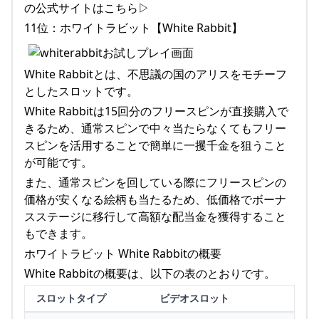
の公式サイトはこちら▷
11位：ホワイトラビット【White Rabbit】
White Rabbitとは、不思議の国のアリスをモチーフ
としたスロットです。
White Rabbitは15回分のフリースピンが直接購入で
きるため、通常スピンで中々当たらなくてもフリー
スピンを活用することで簡単に一攫千金を狙うこと
が可能です。
また、通常スピンを回している際にフリースピンの
価格が安くなる絵柄も当たるため、低価格でボーナ
スステージに移行して高額な配当金を獲得すること
もできます。
ホワイトラビット White Rabbitの概要
White Rabbitの概要は、以下の表のとおりです。
スロットタイプ
ビデオスロット