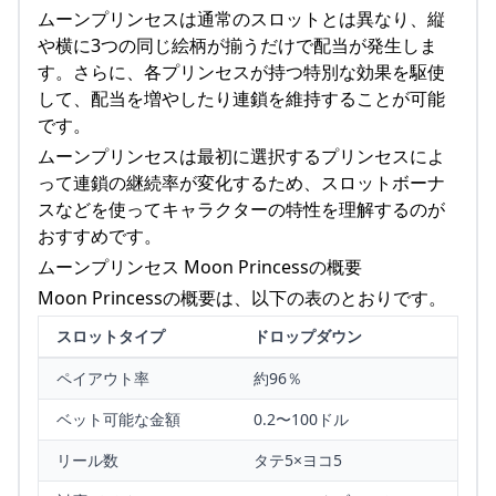
ムーンプリンセスは通常のスロットとは異なり、縦
や横に3つの同じ絵柄が揃うだけで配当が発生しま
す。さらに、各プリンセスが持つ特別な効果を駆使
して、配当を増やしたり連鎖を維持することが可能
です。
ムーンプリンセスは最初に選択するプリンセスによ
って連鎖の継続率が変化するため、スロットボーナ
スなどを使ってキャラクターの特性を理解するのが
おすすめです。
ムーンプリンセス Moon Princessの概要
Moon Princessの概要は、以下の表のとおりです。
スロットタイプ
ドロップダウン
ペイアウト率
約96％
ベット可能な金額
0.2〜100ドル
リール数
タテ5×ヨコ5