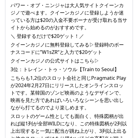
パワー・オブ・ニンジャは大人気サイトクイーンカ
ジノで遊べます。クイーンカジノに登録しようか迷
っている方は$20の入金不要ボーナが受け取れる当サ
イトから始めるのがおすすめです。
＼ 登録するだけで$20ゲット！／
クイーンカジノに無料登録してみる▷登録時のボー
ナスコードに”W1sZR“と入力で$20ゲット
クイーンカジノの公式サイトはこちら▷
3位：トレイン・トゥ・ソウル【Train to Seoul】
こちらも1,2位のスロット会社と同じPragmatic Play
が2024年2月27日にリリースしたオンラインスロッ
トです。某韓国のゾンビ映画のようなデザインで、
映画を見た方であればいろいろなシーンを思い出し
ながら打てるのでより楽しめます。
スロットのゲーム性としても面白く、特殊図柄が出
れば縦1列が全部WILDになり、この特殊図柄が2列以
上出現すると一気に配当が跳ね上がり、3列以上出る