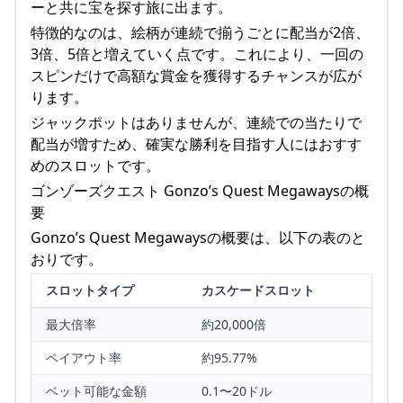
ーと共に宝を探す旅に出ます。
特徴的なのは、絵柄が連続で揃うごとに配当が2倍、
3倍、5倍と増えていく点です。これにより、一回の
スピンだけで高額な賞金を獲得するチャンスが広が
ります。
ジャックポットはありませんが、連続での当たりで
配当が増すため、確実な勝利を目指す人にはおすす
めのスロットです。
ゴンゾーズクエスト Gonzo’s Quest Megawaysの概
要
Gonzo’s Quest Megawaysの概要は、以下の表のと
おりです。
スロットタイプ
カスケードスロット
最大倍率
約20,000倍
ペイアウト率
約95.77%
ベット可能な金額
0.1〜20ドル